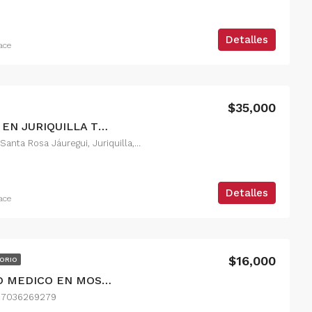
Detalles
ace
$35,000
RENTA DEPARTAMENTO EN JURIQUILLA TOWERS QUERETARO
Calle Santa Teresa, Delegación Santa Rosa Jáuregui, Juriquilla, Municipio de Querétaro, Querétaro, 76226, México
Detalles
ace
$16,000
ORIO
RENTA DE CONSULTORIO MEDICO EN MOSCATI
857036269279