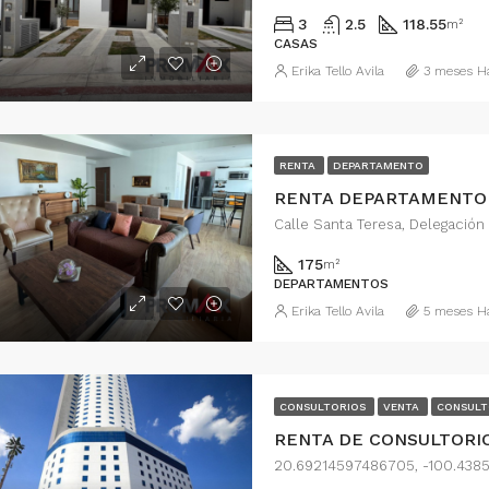
3
2.5
118.55
m²
CASAS
Erika Tello Avila
3 meses H
RENTA
DEPARTAMENTO
175
m²
DEPARTAMENTOS
Erika Tello Avila
5 meses H
CONSULTORIOS
VENTA
CONSULT
20.69214597486705, -100.43