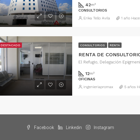
42
m²
CONSULTORIOS
Erika Tello Avila
1 año Hace
DESTACADO
CONSULTORIOS
RENTA
12
m²
OFICINAS
ingenieriapromax
5 años H
Facebook
Linkedin
Instagram