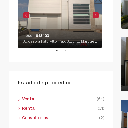
desde
$18,103
$149/PO
El Refugio, Delegación Epigmenio González, Municipio de Querétaro, Querétaro, México
Acceso a Palo Alto, Palo Alto, El Marqués, Querétaro, México
Estado de propiedad
Venta
(64)
Renta
(31)
Consultorios
(2)