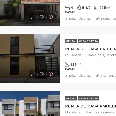
4
5 1/2
235
m²
CASAS
Erika Tello Avila
3 semanas
R HORA
desde
$18,103
El Refugio, Delegación Epigmenio González, Municipio de Querétaro, Querétaro, México
RENTA
CASA ABIERTA
La Cañada, El Marqués, Querét
135
m²
CASAS
Erika Tello Avila
4 semanas
RENTA
CASA ABIERTA
El Calero, El Marqués, Queréta