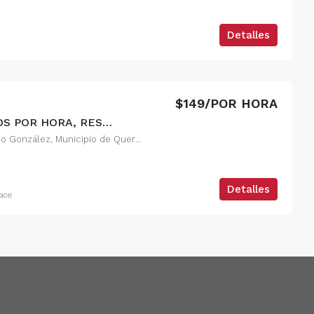
Detalles
$149/POR HORA
RENTA DE CONSULTORIOS POR HORA, RESIDENCIAL EL REFUGIO
El Refugio, Delegación Epigmenio González, Municipio de Querétaro, Querétaro, México
Detalles
ace