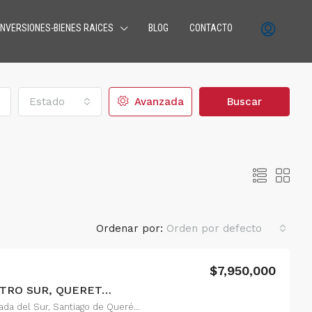
INVERSIONES-BIENES RAICES
BLOG
CONTACTO
Estado
Avanzada
Buscar
Ordenar por:
Orden por defecto
$7,950,000
VENTA DE CASA EN CENTRO SUR, QUERETARO
A
VENTA
DESTACADO
CONSULTORIOS
RENTA
Calle Claustros del Sur, Rinconada del Sur, Santiago de Querétaro, Municipio de Querétaro, Querétaro, 76090, México