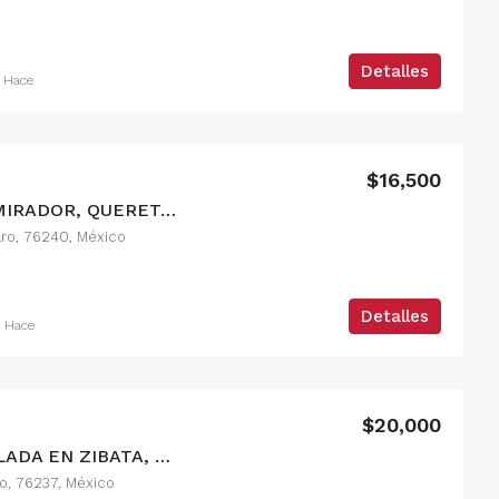
Detalles
 Hace
$149/POR HORA
Acceso a Palo Alto, Palo Alto, El Marqués, Querétaro, México
El Refugio, Delegación Epigmenio González, Municipio de Querétaro, Querétaro, México
$16,500
RENTA DE CASA EN EL MIRADOR, QUERETARO
aro, 76240, México
Detalles
 Hace
$20,000
RENTA DE CASA AMUEBLADA EN ZIBATA, QUERETARO
ro, 76237, México