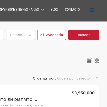
INVERSIONES-BIENES RAICES
BLOG
CONTACTO
Estado
Avanzada
Buscar
Ordenar por:
Orden por defecto
$3,950,000
VENTA DE DEPARTAMENTO EN DISTRITO SOPHIA ATRAS DE ANTEA, QUERETARO
A
VENTA
DESTACADO
CONSULTORIOS
RENTA
La campana, Delegación Félix Osores, Municipio de Querétaro, Querétaro, 11101, México