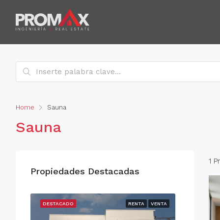
Home
Sauna
Sauna
1 P
Propiedades Destacadas
RENTA
DESTACADO
RENTA
VENTA
DESTACAD