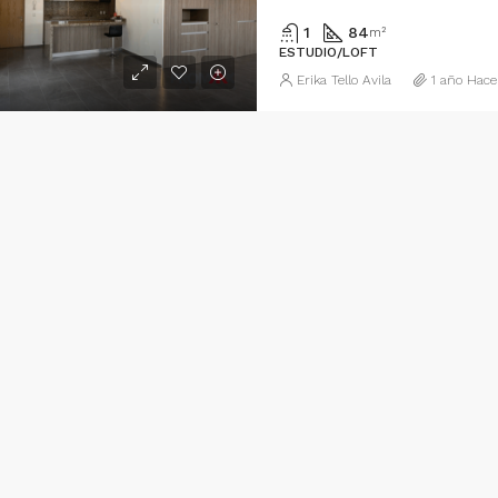
1
84
m²
ESTUDIO/LOFT
Erika Tello Avila
1 año Hace
R HORA
desde
$18,103
El Refugio, Delegación Epigmenio González, Municipio de Querétaro, Querétaro, México