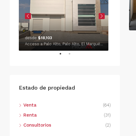
desde
$18,103
$149/PO
El Refugio, Delegación Epigmenio González, Municipio de Querétaro, Querétaro, México
Acceso a Palo Alto, Palo Alto, El Marqués, Querétaro, México
Estado de propiedad
Venta
(64)
Renta
(31)
Consultorios
(2)