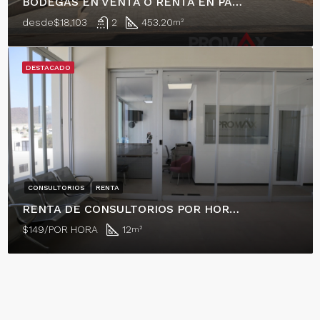
BODEGAS EN VENTA O RENTA EN PARQUE INDUSTRIAL EN EL MARQUÉS!
desde
$18,103
2
453.20
m²
DESTACADO
CONSULTORIOS
RENTA
RENTA DE CONSULTORIOS POR HORA, RESIDENCIAL EL REFUGIO
$149/POR HORA
12
m²