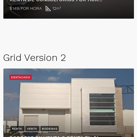
$149/POR HORA
12
m²
Grid Version 2
DESTACADO
RENTA
VENTA
BODEGAS