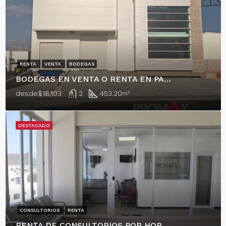
RENTA
VENTA
BODEGAS
BODEGAS EN VENTA O RENTA EN PARQUE INDUSTRIAL EN EL MARQUÉS!
desde
$18,103
2
453.20
m²
DESTACADO
CONSULTORIOS
RENTA
RENTA DE CONSULTORIOS POR HORA, RESIDENCIAL EL REFUGIO