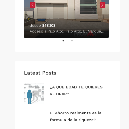
$149/
El Refugio, Delegación Epigmenio González, Municipio de Querétaro, Querétaro, México
desde
$18,103
Acceso a Palo Alto, Palo Alto, El Marqués, Querétaro, México
Latest Posts
¿A QUE EDAD TE QUIERES
RETIRAR?
El Ahorro realmente es la
formula de la riqueza?