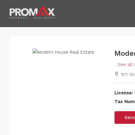
Moder
See all 
1611 Mi
License:
Tax Num
Send