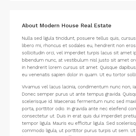
About Modern House Real Estate
Nulla sed ligula tincidunt, posuere tellus quis, cursu
libero mi, rhoncus et sodales eu, hendrerit non eros
sollicitudin orci, vel imperdiet turpis lacus sit amet
bibendum nunc, at vestibulum nisl justo sit amet orc
in hendrerit lorem cursus sit amet. Quisque dapibus, 
eu venenatis sapien dolor in quam. Ut eu tortor solli
Vivamus vel lacus lacinia, condimentum nunc non, ia
Donec semper purus ut ante tempus gravida. Quisque 
scelerisque id. Maecenas fermentum nunc sed maximu
porta, porttitor odio. In gravida ante nec eleifend c
consectetur ut. Duis in erat quis dui imperdiet preti
tempor ligula. Mauris eu efficitur ligula. Sed scele
commodo ligula, ut porttitor purus turpis ut sem. U