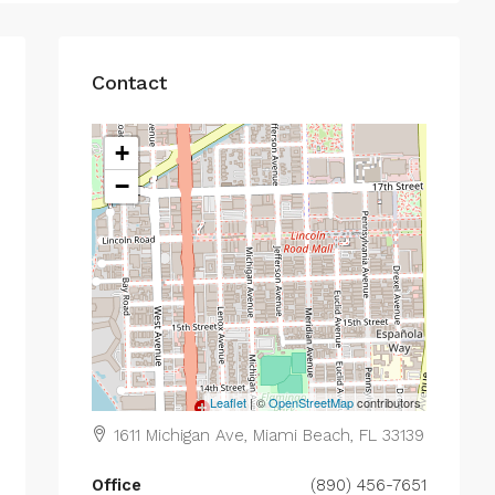
Contact
+
−
Leaflet
| ©
OpenStreetMap
contributors
1611 Michigan Ave, Miami Beach, FL 33139
Office
(890) 456-7651