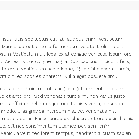
s risus. Duis sed luctus elit, at faucibus enim. Vestibulum
. Mauris laoreet, ante id fermentum volutpat, elit mauris
 ipsum. Vestibulum ultrices, ex at congue vehicula, ipsum orci
i. Aenean vitae congue magna. Duis dapibus tincidunt felis,
lorem a vestibulum scelerisque, ligula nisl placerat turpis,
citudin leo sodales pharetra. Nulla eget posuere arcu.
culis diam. Proin in mollis augue, eget fermentum quam.
et ante orci. Sed venenatis turpis mi, non varius justo
s efficitur. Pellentesque nec turpis viverra, cursus ex
ommodo. Cras gravida interdum nisl, vel venenatis nisl
um et eu purus. Fusce purus ex, placerat et eros quis, lacinia
risque, elit nec condimentum ullamcorper, sem enim
t vehicula velit nec lorem tempus, hendrerit aliquam sapien