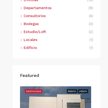
Oficinas
(10)
Departamentos
(9)
Consultorios
(4)
Bodegas
(3)
Estudio/Loft
(2)
Locales
(1)
Edificio
(1)
Featured
OS
RENTA
DESTACADO
RENTA
VENTA
DESTA