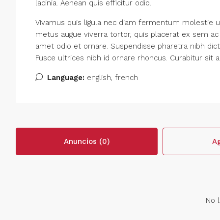
lacinia. Aenean quis efficitur odio.
Vivamus quis ligula nec diam fermentum molestie ut
metus augue viverra tortor, quis placerat ex sem ac
amet odio et ornare. Suspendisse pharetra nibh d
Fusce ultrices nibh id ornare rhoncus. Curabitur sit
Language:
english, french
Anuncios (0)
Ag
No l