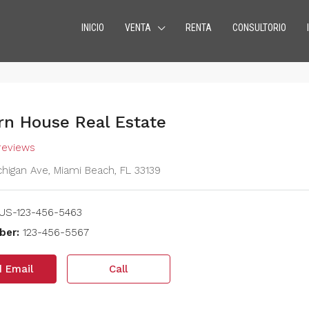
INICIO
VENTA
RENTA
CONSULTORIO
n House Real Estate
reviews
chigan Ave, Miami Beach, FL 33139
US-123-456-5463
ber:
123-456-5567
 Email
Call