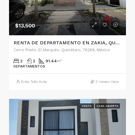
$13,500
RENTA DE DEPARTAMENTO EN ZAKIA, QUERETARO
Cerro Prieto, El Marqués, Querétaro, 76269, México
2
2
91.44
m²
DEPARTAMENTOS
Erika Tello Avila
2 meses Hace
VENTA
CASA ABIERTA