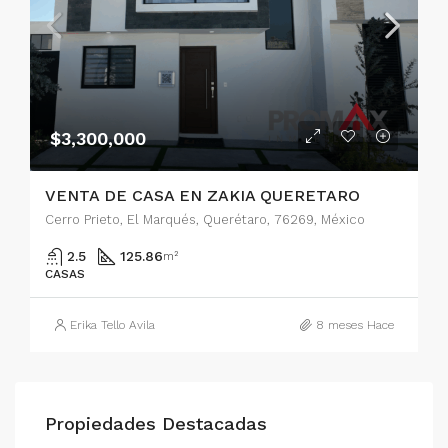
$3,300,000
VENTA DE CASA EN ZAKIA QUERETARO
Cerro Prieto, El Marqués, Querétaro, 76269, México
2.5
125.86
m²
CASAS
Erika Tello Avila
8 meses Hace
Propiedades Destacadas