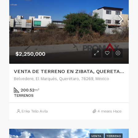
$2,250,000
VENTA DE TERRENO EN ZIBATA, QUERETARO
Belvedere, El Marqués, Querétaro, 76269, México
200.52
m²
TERRENOS
Erika Tello Avila
4 meses Hace
VENTA
TERRENO