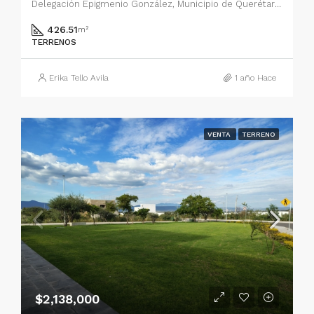
Delegación Epigmenio González, Municipio de Querétaro, Querétaro, 76146, México
426.51
m²
TERRENOS
Erika Tello Avila
1 año Hace
VENTA
TERRENO
$2,138,000