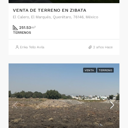
VENTA DE TERRENO EN ZIBATA
El Calero, El Marqués, Querétaro, 76146, México
251.53
m²
TERRENOS
Erika Tello Avila
2 años Hace
VENTA
TERRENO