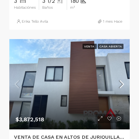
3
3 1/2
180
Habitaciónes
Baños
m²
Erika Tello Avila
1 mes Hace
VENTA
CASA ABIERTA
$3,872,518
VENTA DE CASA EN ALTOS DE JURIQUILLA, QUERETARO