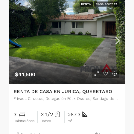
RENTA
CASA ABIERTA
$41,500
RENTA DE CASA EN JURICA, QUERETARO
Privada Ciruelos, Delegación Félix Osores, Santiago de Querétaro, Municipio de Querétaro, Querétaro, 76100, México
3
3 1/2
267.3
Habitaciónes
Baños
m²