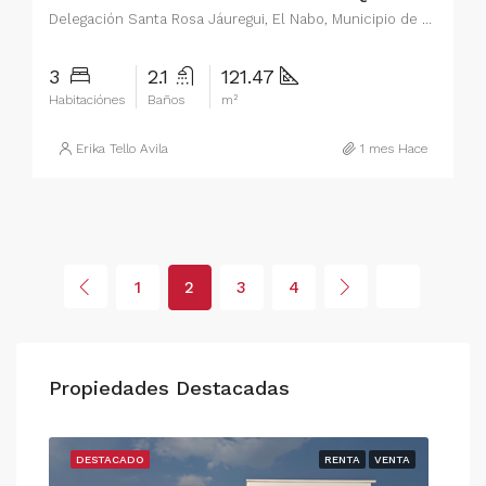
Delegación Santa Rosa Jáuregui, El Nabo, Municipio de Querétaro, Querétaro, 76226, México
3
2.1
121.47
Habitaciónes
Baños
m²
Erika Tello Avila
1 mes Hace
1
2
3
4
Propiedades Destacadas
ENTA
DESTACADO
RENTA
VENTA
DE