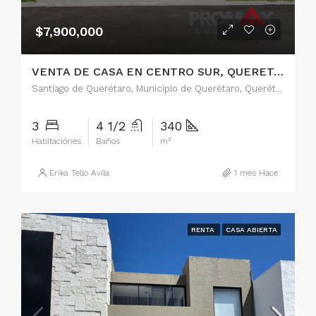
$7,900,000
VENTA DE CASA EN CENTRO SUR, QUERETARO
Santiago de Querétaro, Municipio de Querétaro, Querétaro, 76090, México
3
4 1/2
340
Habitaciónes
Baños
m²
Erika Tello Avila
1 mes Hace
RENTA
CASA ABIERTA