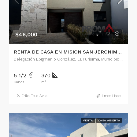
$46,000
RENTA DE CASA EN MISION SAN JERONIMO, QUERETARO
Delegación Epigmenio González, La Purísima, Municipio de Querétaro, Querétaro, 76146, México
5 1/2
370
Baños
m²
Erika Tello Avila
1 mes Hace
VENTA
CASA ABIERTA