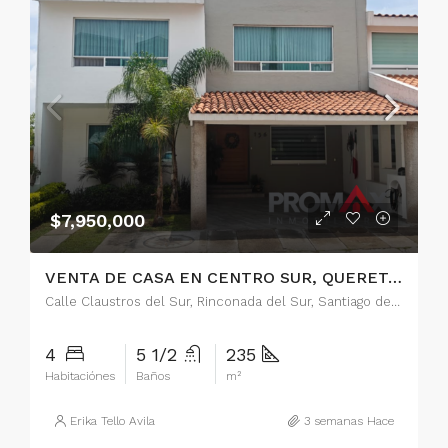
$7,950,000
VENTA DE CASA EN CENTRO SUR, QUERETARO
Calle Claustros del Sur, Rinconada del Sur, Santiago de Querétaro, Municipio de Querétaro, Querétaro, 76090, México
4
5 1/2
235
Habitaciónes
Baños
m²
Erika Tello Avila
3 semanas Hace