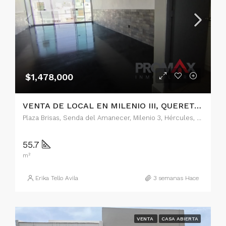
$1,478,000
VENTA DE LOCAL EN MILENIO III, QUERETARO
Plaza Brisas, Senda del Amanecer, Milenio 3, Hércules, Delegación Cayetano Rubio, Santiago de Querétaro, Municipio de Querétaro, Querétaro, 76063, México
55.7
m²
Erika Tello Avila
3 semanas Hace
VENTA
CASA ABIERTA