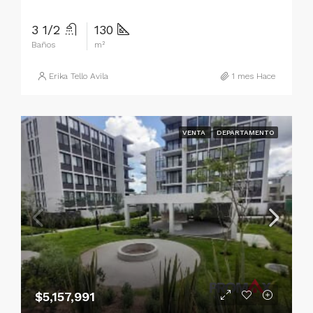
3 1/2
130
Baños
m²
Erika Tello Avila
1 mes Hace
VENTA
DEPARTAMENTO
$5,157,991