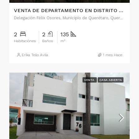
VENTA DE DEPARTAMENTO EN DISTRITO SOPHIA, QUERETARO
Delegación Félix Osores, Municipio de Querétaro, Querétaro, 11101, México
2
2
135
Habitaciónes
Baños
m²
Erika Tello Avila
1 mes Hace
VENTA
CASA ABIERTA