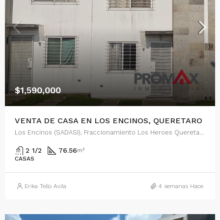
$1,590,000
VENTA DE CASA EN LOS ENCINOS, QUERETARO
Los Encinos (SADASI), Fraccionamiento Los Heroes Queretaro, Ampliación Jesús María, El Marqués, Querétaro, 76242, México
2 1/2
76.56
m²
CASAS
Erika Tello Avila
4 semanas Hace