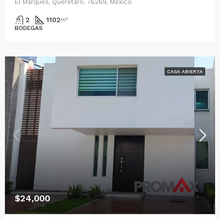
El Marqués, Querétaro, 76269, México
2
1102
m²
BODEGAS
CASA ABIERTA
$24,000