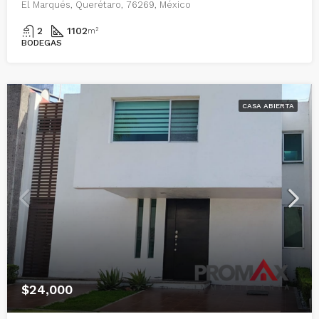
El Marqués, Querétaro, 76269, México
2
1102
m²
BODEGAS
CASA ABIERTA
$24,000