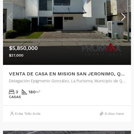
$5,850,000
$27,000
VENTA DE CASA EN MISION SAN JERONIMO, QUERETARO
Delegación Epigmenio González, La Purísima, Municipio de Querétaro, Querétaro, 76146, México
3
180
m²
CASAS
Erika Tello Avila
6 días Hace