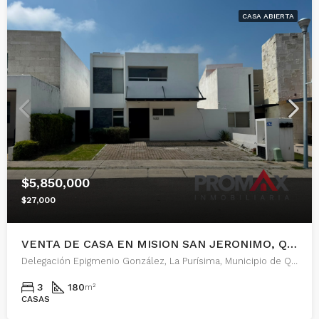
CASA ABIERTA
$5,850,000
$27,000
VENTA DE CASA EN MISION SAN JERONIMO, QUERETARO
Delegación Epigmenio González, La Purísima, Municipio de Querétaro, Querétaro, 76146, México
3
180
m²
CASAS