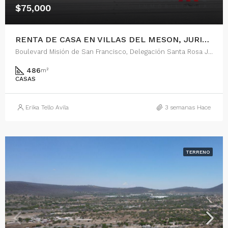
$75,000
RENTA DE CASA EN VILLAS DEL MESON, JURIQUILLA, QUERETARO
Boulevard Misión de San Francisco, Delegación Santa Rosa Jáuregui, Juriquilla, Municipio de Querétaro, Querétaro, 76226, México
486
m²
CASAS
Erika Tello Avila
3 semanas Hace
TERRENO