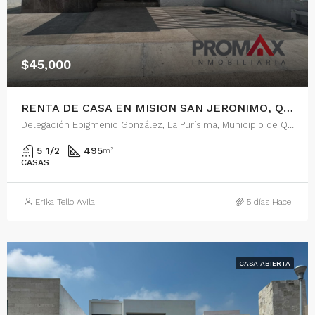
$45,000
RENTA DE CASA EN MISION SAN JERONIMO, QUERETARO
Delegación Epigmenio González, La Purísima, Municipio de Querétaro, Querétaro, 76146, México
5 1/2
495
m²
CASAS
Erika Tello Avila
5 días Hace
CASA ABIERTA