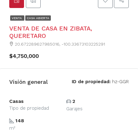
VENTA
CASA ABIERTA
VENTA DE CASA EN ZIBATA,
QUERETARO
20.672289627985016, -100.33673103225291
$4,750,000
Visión general
ID de propiedad:
hz-GGR
Casas
2
Tipo de propiedad
Garajes
148
m²