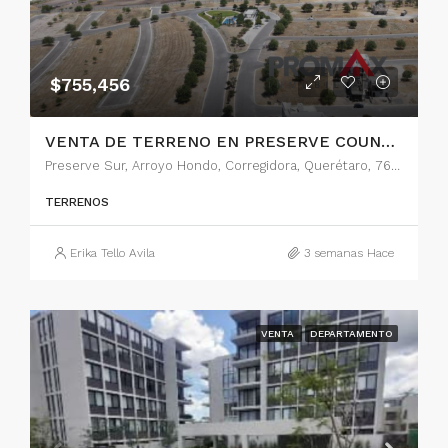
$755,456
VENTA DE TERRENO EN PRESERVE COUNTRY, QUERETARO
Preserve Sur, Arroyo Hondo, Corregidora, Querétaro, 76922, México
TERRENOS
Erika Tello Avila
3 semanas Hace
VENTA
DEPARTAMENTO