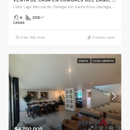
Calle Lago Mecoacán, Delegación Santa Rosa Jáuregui, Juriquilla, Municipio de Querétaro, Querétaro, 76230, México
4
305
m²
CASAS
Erika Tello Avila
3 meses Hace
VENTA
CASA ABIERTA
$4,750,000