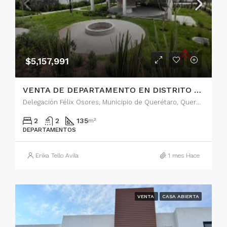
$5,157,991
VENTA DE DEPARTAMENTO EN DISTRITO SOPHIA, QUERETARO
Delegación Félix Osores, Municipio de Querétaro, Querétaro, 11101, México
2
2
135
m²
DEPARTAMENTOS
Erika Tello Avila
1 mes Hace
VENTA
CASA ABIERTA