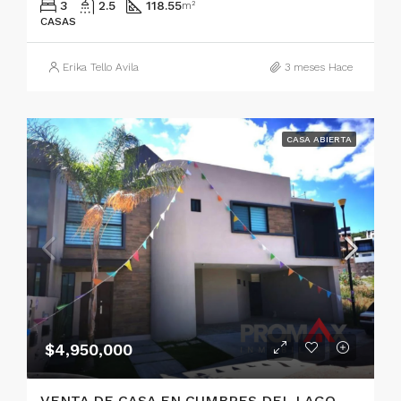
3
2.5
118.55
m²
CASAS
Erika Tello Avila
3 meses Hace
CASA ABIERTA
$4,950,000
VENTA DE CASA EN CUMBRES DEL LAGO, QUERETARO