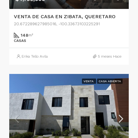
VENTA DE CASA EN ZIBATA, QUERETARO
20.672289627985016, -100.33673103225291
148
m²
CASAS
Erika Tello Avila
5 meses Hace
VENTA
CASA ABIERTA