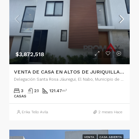
$3,872,518
VENTA DE CASA EN ALTOS DE JURIQUILLA, QUERETARO
Delegación Santa Rosa Jáuregui, El Nabo, Municipio de Querétaro, Querétaro, 76226, México
3
2.1
121.47
m²
CASAS
Erika Tello Avila
2 meses Hace
VENTA
CASA ABIERTA