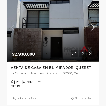
$2,930,000
VENTA DE CASA EN EL MIRADOR, QUERETARO
La Cañada, El Marqués, Querétaro, 76060, México
2.1
137.06
m²
CASAS
Erika Tello Avila
3 meses Hace