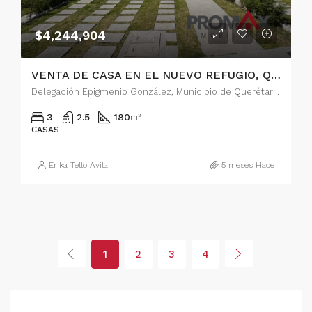
$4,244,904
VENTA DE CASA EN EL NUEVO REFUGIO, QUERETARO
Delegación Epigmenio González, Municipio de Querétaro, Querétaro, 76146, México
3
2.5
180
m²
CASAS
Erika Tello Avila
5 meses Hace
1
2
3
4