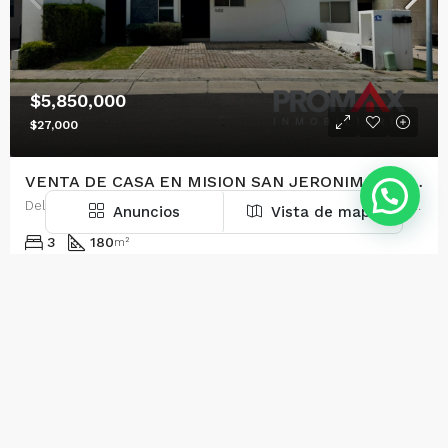
$5,850,000
$27,000
VENTA DE CASA EN MISION SAN JERONIMO, QUERETARO
Delegación Epigmenio González, La Purísima, Municipio de Querétaro, Querétaro, 76146, México
Anuncios
Vista de mapa
3
180
m²
CASAS
Facebook
Linkedin
Instagram
Erika Tello Avila
4 días Hace
RENTA
BODEGAS