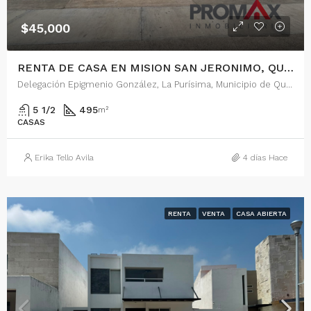
$45,000
RENTA DE CASA EN MISION SAN JERONIMO, QUERETARO
Delegación Epigmenio González, La Purísima, Municipio de Querétaro, Querétaro, 76146, México
5 1/2
495
m²
CASAS
Erika Tello Avila
4 días Hace
RENTA
VENTA
CASA ABIERTA